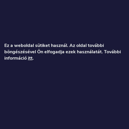
L
á
Ez a weboldal sütiket használ. Az oldal további
böngészésével Ön elfogadja ezek használatát. További
b
információ
itt
.
l
é
Veronika
c
info
@
toproller.hu
+36 1 998 9122