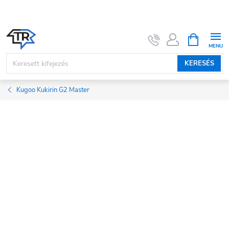
Ugrás
a
fő
KOSÁR
tartalomhoz
KERESÉS
Kugoo Kukirin G2 Master