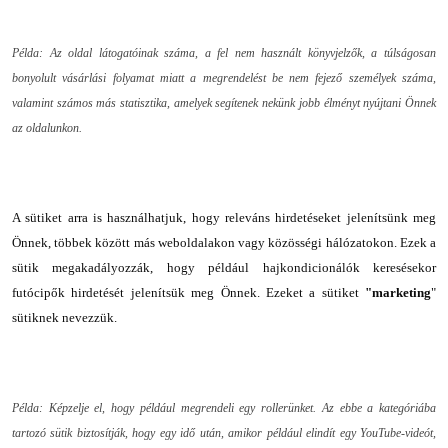
Példa: Az oldal látogatóinak száma, a fel nem használt könyvjelzők, a túlságosan
bonyolult vásárlási folyamat miatt a megrendelést be nem fejező személyek száma,
valamint számos más statisztika, amelyek segítenek nekünk jobb élményt nyújtani Önnek
az oldalunkon.
A sütiket arra is használhatjuk, hogy releváns hirdetéseket jelenítsünk meg
Önnek, többek között más weboldalakon vagy közösségi hálózatokon. Ezek a
sütik megakadályozzák, hogy például hajkondicionálók keresésekor
futócipők hirdetését jelenítsük meg Önnek. Ezeket a sütiket
"marketing
"
sütiknek nevezzük.
Példa: Képzelje el, hogy például megrendeli egy rollerünket. Az ebbe a kategóriába
tartozó sütik biztosítják, hogy egy idő után, amikor például elindít egy YouTube-videót,