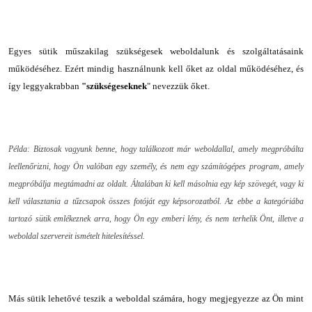
Egyes sütik műszakilag szükségesek weboldalunk és szolgáltatásaink
működéséhez. Ezért mindig használnunk kell őket az oldal működéséhez, és
így leggyakrabban
"szükségeseknek
" nevezzük őket.
Példa: Biztosak vagyunk benne, hogy találkozott már weboldallal, amely megpróbálta
leellenőrizni, hogy Ön valóban egy személy, és nem egy számítógépes program, amely
megpróbálja megtámadni az oldalt. Általában ki kell másolnia egy kép szövegét, vagy ki
kell választania a tűzcsapok összes fotóját egy képsorozatból. Az ebbe a kategóriába
tartozó sütik emlékeznek arra, hogy Ön egy emberi lény, és nem terhelik Önt, illetve a
weboldal szervereit ismételt hitelesítéssel.
Más sütik lehetővé teszik a weboldal számára, hogy megjegyezze az Ön mint