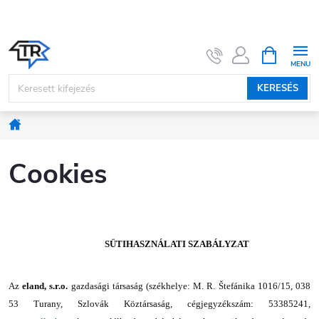
Ugrás
a
fő
KOSÁR
tartalomhoz
KERESÉS
Kezdőlap
Cookies
SÜTIHASZNÁLATI SZABÁLYZAT
Az
eland, s.r.o.
gazdasági társaság
(
székhelye: M. R. Štefánika 1016/15, 038
53 Turany, Szlovák Köztársaság, cégjegyzékszám: 53385241
,