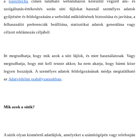
a
toproller.hu
címen található webáruházon keresztül végzett áru- és
szolgáltatás-értékesítés során süti fájlokat használ személyes adatok
gyűjtésére és feldolgozására a weboldal működésének biztosítása és javítása, a
felhasználói preferenciák beállítása, statisztikai adatok generálása vagy
célzott reklámozás céljából.
Itt megtudhatja, hogy mik azok a süti fájlok, és mire használatosak. Vagy
megtudhatja, hogy mit kell tennie akkor, ha nem akarja, hogy bármi köze
legyen hozzájuk. A személyes adatok feldolgozásának módja megtalálható
az
Adatvédelmi szabályzatunkban
.
Mik azok a sütik?
A sütik olyan kisméretű adatfájlok, amelyeket a számítógépén vagy telefonján