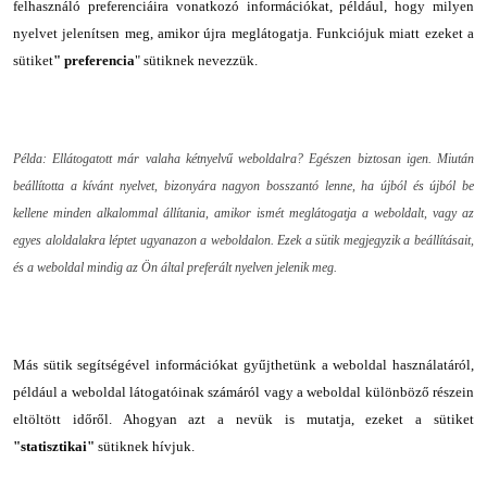
felhasználó preferenciáira vonatkozó információkat, például, hogy milyen
nyelvet jelenítsen meg, amikor újra meglátogatja. Funkciójuk miatt ezeket a
sütiket
" preferencia
" sütiknek nevezzük.
Példa: Ellátogatott már valaha kétnyelvű weboldalra? Egészen biztosan igen. Miután
beállította a kívánt nyelvet, bizonyára nagyon bosszantó lenne, ha újból és újból be
kellene minden alkalommal állítania, amikor ismét meglátogatja a weboldalt, vagy az
egyes aloldalakra léptet ugyanazon a weboldalon. Ezek a sütik megjegyzik a beállításait,
és a weboldal mindig az Ön által preferált nyelven jelenik meg.
Más sütik segítségével információkat gyűjthetünk a weboldal használatáról,
például a weboldal látogatóinak számáról vagy a weboldal különböző részein
eltöltött időről. Ahogyan azt a nevük is mutatja, ezeket a sütiket
"statisztikai"
sütiknek hívjuk.