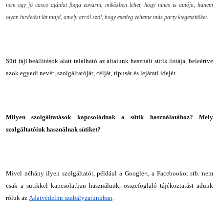
nem egy jó casco ajánlat fogja zavarni, miközben lehet, hogy nincs is autója, hanem
olyan hirdetést lát majd, amely arról szól, hogy esetleg vehetne más party kiegészítőket.
Süti fájl beállítások
alatt található az általunk használt sütik listája, beleértve
azok egyedi nevét, szolgáltatóját, célját, típusát és lejárati idejét.
Milyen szolgáltatások kapcsolódnak a sütik használatához?
Mely
szolgáltatóink használnak sütiket?
Mivel néhány ilyen szolgáltatót, például a Google-t, a Facebookot stb. nem
csak a sütikkel kapcsolatban használunk, összefoglaló tájékoztatást adunk
róluk az
Adatvédelmi szabályzatunkban
.