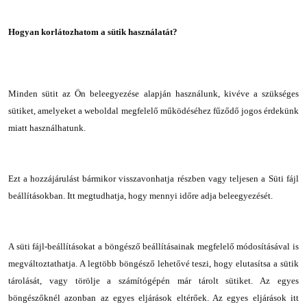
Hogyan korlátozhatom a sütik használatát?
Minden sütit az Ön beleegyezése alapján használunk, kivéve a szükséges
sütiket, amelyeket a weboldal megfelelő működéséhez fűződő jogos érdekünk
miatt használhatunk.
Ezt a hozzájárulást bármikor visszavonhatja részben vagy teljesen a
Süti fájl
beállításokban
.
Itt megtudhatja, hogy mennyi időre adja beleegyezését.
A süti fájl-beállításokat a böngésző beállításainak megfelelő módosításával is
megváltoztathatja. A legtöbb böngésző lehetővé teszi, hogy elutasítsa a sütik
tárolását, vagy törölje a számítógépén már tárolt sütiket. Az egyes
böngészőknél azonban az egyes eljárások eltérőek. Az egyes eljárások itt