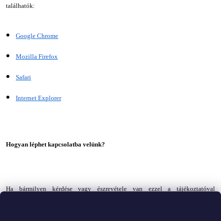
találhatók:
Google Chrome
Mozilla Firefox
Safari
Internet Explorer
Hogyan léphet kapcsolatba velünk?
Ha bármilyen kérdése vagy észrevétele van ezzel a tájékoztatóval
kapcsolatban, vagy ha szeretné, hogy frissítsük az Önről vagy a preferenciáiról
tárolt információkat, kérjük, küldjön nekünk e-mailt az