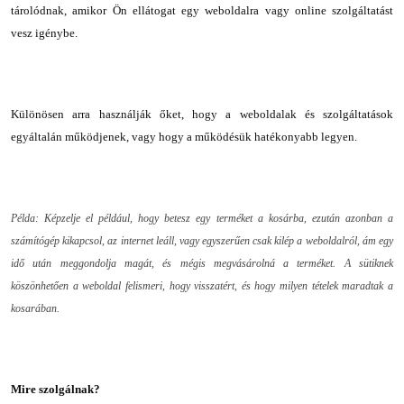
tárolódnak, amikor Ön ellátogat egy weboldalra vagy online szolgáltatást
vesz igénybe.
Különösen arra használják őket, hogy a weboldalak és szolgáltatások
egyáltalán működjenek, vagy hogy a működésük hatékonyabb legyen.
Példa: Képzelje el például, hogy betesz egy terméket a kosárba, ezután azonban a
számítógép kikapcsol, az internet leáll, vagy egyszerűen csak kilép a weboldalról, ám egy
idő után meggondolja magát, és mégis megvásárolná a terméket. A sütiknek
köszönhetően a weboldal felismeri, hogy visszatért, és hogy milyen tételek maradtak a
kosarában.
Mire szolgálnak?