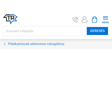
Ugrás
a
fő
KOSÁR
tartalomhoz
KERESÉS
Pótalkatrészek elektromos robogókhoz