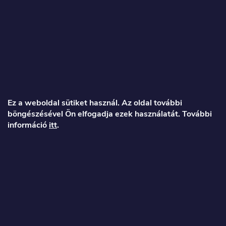
L
á
Ez a weboldal sütiket használ. Az oldal további
böngészésével Ön elfogadja ezek használatát. További
b
információ
itt
.
l
é
Veronika
c
info
@
toproller.hu
+36 1 998 9122