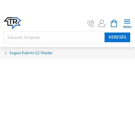
Ugrás
a
fő
KOSÁR
tartalomhoz
KERESÉS
Kugoo Kukirin G2 Master