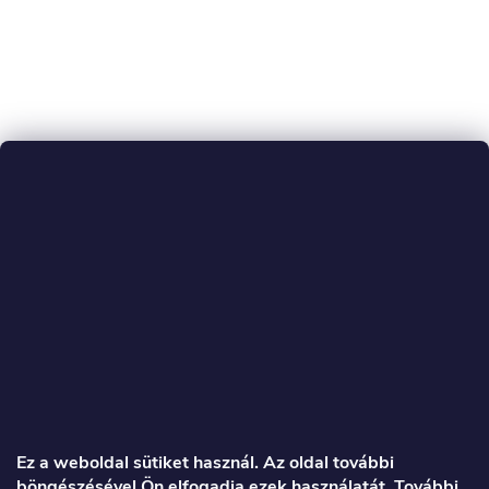
L
á
Ez a weboldal sütiket használ. Az oldal további
böngészésével Ön elfogadja ezek használatát. További