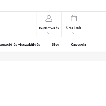
KOSÁR
Üres kosár
Bejelentkezés
amáció és visszaküldés
Blog
Kapcsolat
Már