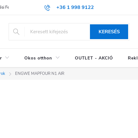
+36 1 998 9122
si Feltételek (ÁSZF)
KERESÉS
r
Okos otthon
OUTLET - AKCIÓ
Rekl
rok
ENGWE MAPFOUR N1 AIR