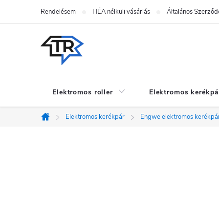
Ugrás
Rendelésem
HÉA nélküli vásárlás
Általános Szerződé
a
fő
tartalomhoz
Elektromos roller
Elektromos kerékpá
Elektromos kerékpár
Engwe elektromos kerékpá
Kezdőlap