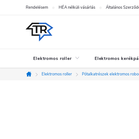
Ugrás
Rendelésem
HÉA nélküli vásárlás
Általános Szerződé
a
fő
tartalomhoz
Elektromos roller
Elektromos kerékpá
Elektromos roller
Pótalkatrészek elektromos rob
Kezdőlap