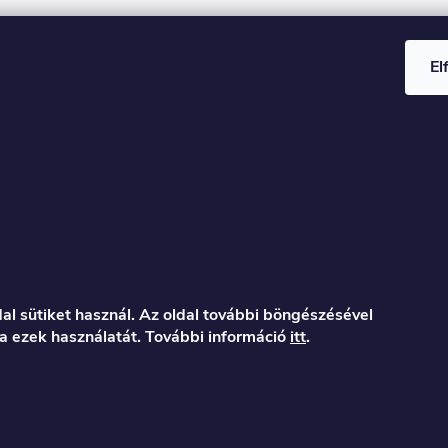
El
al sütiket használ. Az oldal további böngészésével
a ezek használatát. További információ
itt
.
er.hu
122