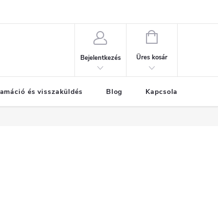
KOSÁR
Üres kosár
Bejelentkezés
amáció és visszaküldés
Blog
Kapcsolat
Már