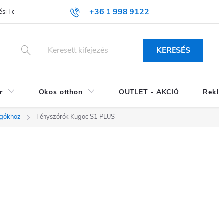
+36 1 998 9122
si Feltételek (ÁSZF)
KERESÉS
r
Okos otthon
OUTLET - AKCIÓ
Rekl
ogókhoz
Fényszórók Kugoo S1 PLUS