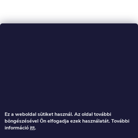
L
á
Ez a weboldal sütiket használ. Az oldal további
böngészésével Ön elfogadja ezek használatát. További
b
információ
itt
.