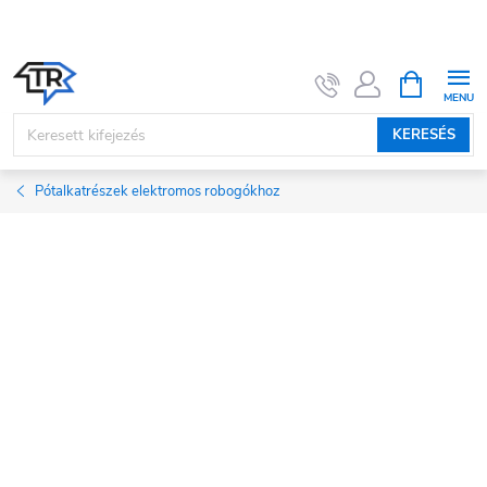
Ugrás
a
fő
KOSÁR
tartalomhoz
KERESÉS
Pótalkatrészek elektromos robogókhoz