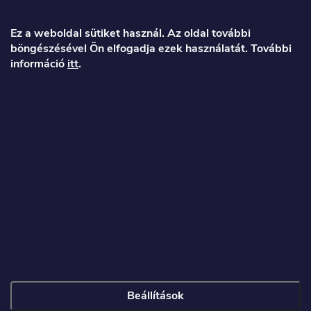
á
Ez a weboldal sütiket használ. Az oldal további
böngészésével Ön elfogadja ezek használatát. További
b
információ
itt
.
l
é
Veronika
c
info
@
toproller.hu
+36 1 998 9122
Beállítások