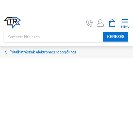
Ugrás
a
fő
KOSÁR
tartalomhoz
KERESÉS
Pótalkatrészek elektromos robogókhoz