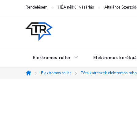
Ugrás
Rendelésem
HÉA nélküli vásárlás
Általános Szerződé
a
fő
tartalomhoz
Elektromos roller
Elektromos kerékpá
Elektromos roller
Pótalkatrészek elektromos rob
Kezdőlap