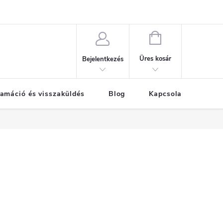
KOSÁR
Üres kosár
Bejelentkezés
amáció és visszaküldés
Blog
Kapcsolat
Már