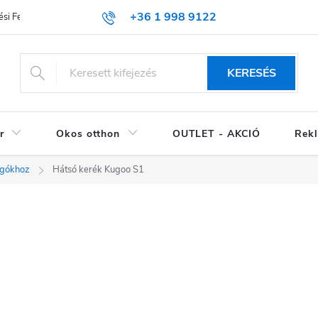
+36 1 998 9122
si Feltételek (ÁSZF)
KERESÉS
r
Okos otthon
OUTLET - AKCIÓ
Rekl
ogókhoz
Hátsó kerék Kugoo S1