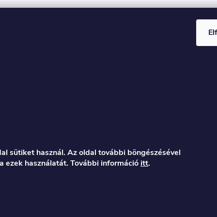
El
al sütiket használ. Az oldal további böngészésével
a ezek használatát. További információ
itt
.
er.hu
122