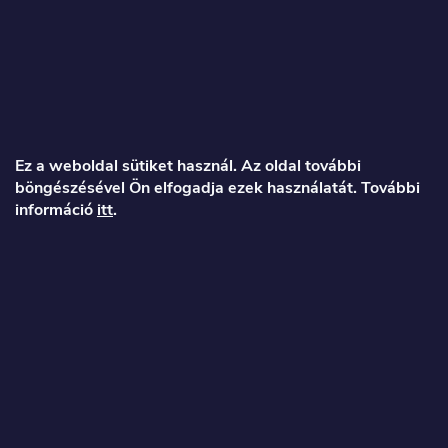
L
á
Ez a weboldal sütiket használ. Az oldal további
böngészésével Ön elfogadja ezek használatát. További
b
információ
itt
.
l
é
Veronika
c
info
@
toproller.hu
+36 1 998 9122