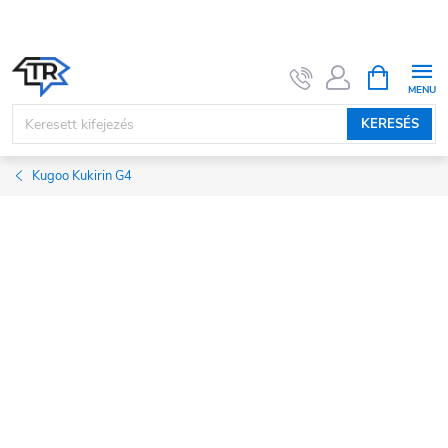
Ugrás
a
fő
KOSÁR
tartalomhoz
KERESÉS
Kugoo Kukirin G4