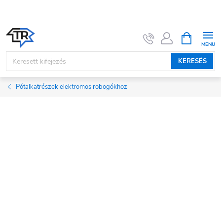
Ugrás
a
fő
KOSÁR
tartalomhoz
KERESÉS
Pótalkatrészek elektromos robogókhoz