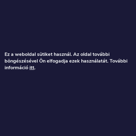
L
á
Ez a weboldal sütiket használ. Az oldal további
böngészésével Ön elfogadja ezek használatát. További
b
információ
itt
.
l
é
Veronika
c
info
@
toproller.hu
+36 1 998 9122