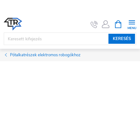
Ugrás
a
fő
KOSÁR
tartalomhoz
KERESÉS
Pótalkatrészek elektromos robogókhoz