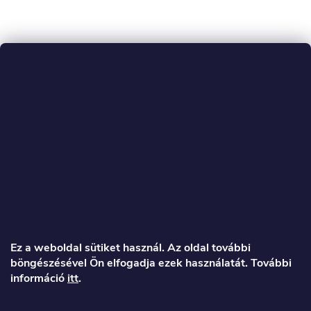
L
á
Ez a weboldal sütiket használ. Az oldal további
böngészésével Ön elfogadja ezek használatát. További
b
információ
itt
.