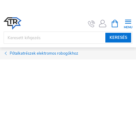
Ugrás
a
fő
KOSÁR
tartalomhoz
KERESÉS
Pótalkatrészek elektromos robogókhoz