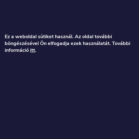
L
á
Ez a weboldal sütiket használ. Az oldal további
böngészésével Ön elfogadja ezek használatát. További
b
információ
itt
.
l
é
Veronika
c
info
@
toproller.hu
+36 1 998 9122