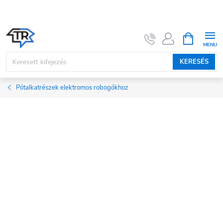
Ugrás
a
fő
KOSÁR
tartalomhoz
KERESÉS
Pótalkatrészek elektromos robogókhoz