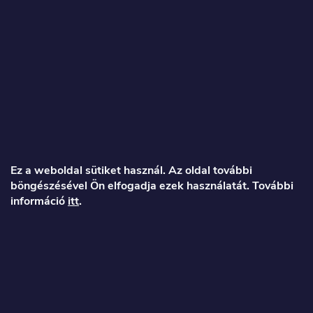
L
á
Ez a weboldal sütiket használ. Az oldal további
böngészésével Ön elfogadja ezek használatát. További
b
információ
itt
.
l
é
Veronika
c
info
@
toproller.hu