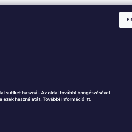
El
al sütiket használ. Az oldal további böngészésével
a ezek használatát. További információ
itt
.
er.hu
122