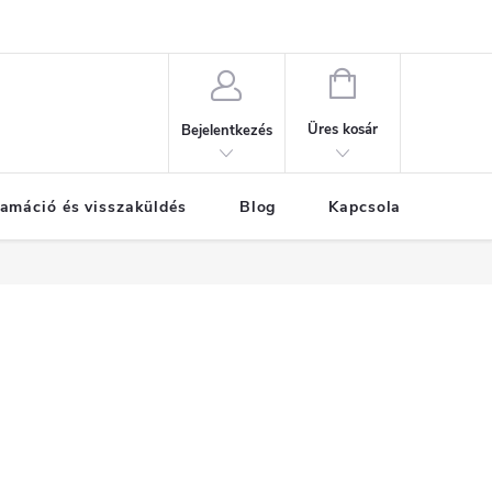
KOSÁR
Üres kosár
Bejelentkezés
amáció és visszaküldés
Blog
Kapcsolat
Már