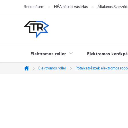
Ugrás
Rendelésem
HÉA nélküli vásárlás
Általános Szerződé
a
fő
tartalomhoz
Elektromos roller
Elektromos kerékpá
Elektromos roller
Pótalkatrészek elektromos rob
Kezdőlap