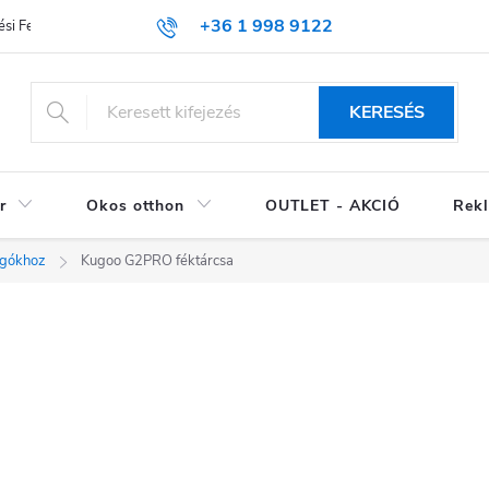
+36 1 998 9122
si Feltételek (ÁSZF)
KERESÉS
r
Okos otthon
OUTLET - AKCIÓ
Rekl
ogókhoz
Kugoo G2PRO féktárcsa