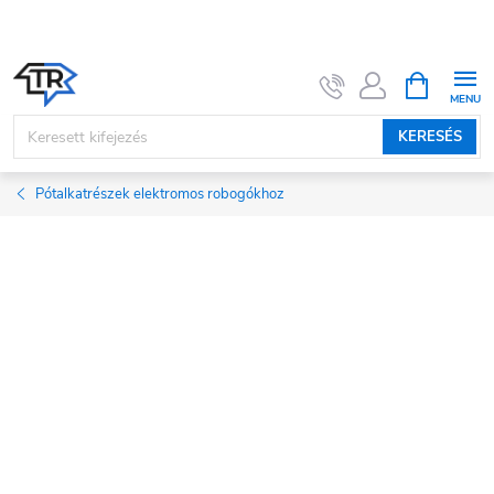
Ugrás
a
fő
KOSÁR
tartalomhoz
KERESÉS
Pótalkatrészek elektromos robogókhoz