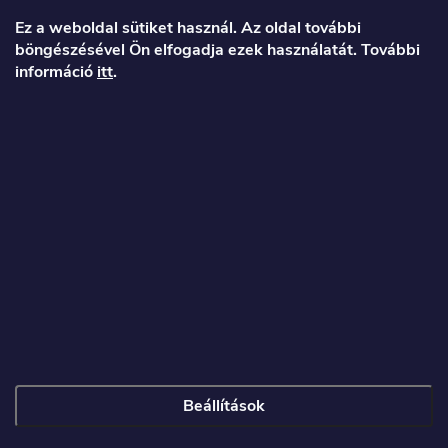
á
Ez a weboldal sütiket használ. Az oldal további
böngészésével Ön elfogadja ezek használatát. További
b
információ
itt
.
l
é
Veronika
c
info
@
toproller.hu
+36 1 998 9122
Beállítások