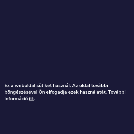
L
á
Ez a weboldal sütiket használ. Az oldal további
böngészésével Ön elfogadja ezek használatát. További
b
információ
itt
.
l
é
Veronika