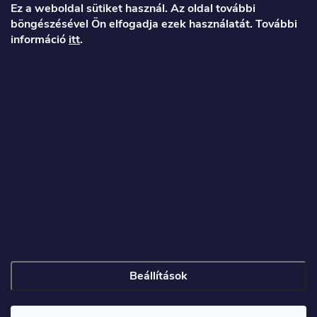
á
Ez a weboldal sütiket használ. Az oldal további
böngészésével Ön elfogadja ezek használatát. További
b
információ
itt
.
l
é
Veronika
c
info
@
toproller.hu
+36 1 998 9122
Beállítások
Copyright 2026
Toproller.hu
. Minden jog fenntartva.