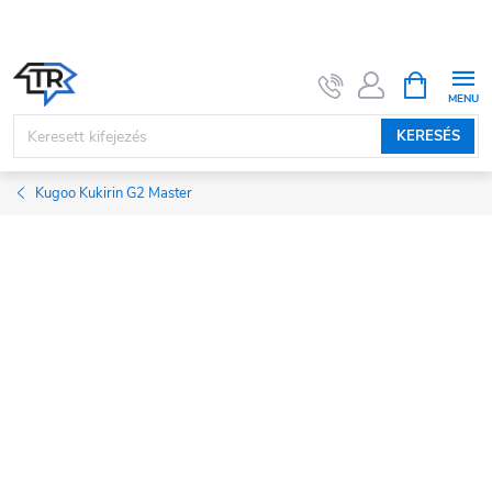
Ugrás
a
fő
KOSÁR
tartalomhoz
KERESÉS
Kugoo Kukirin G2 Master