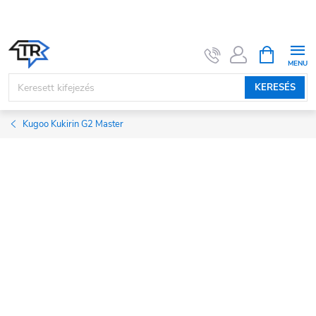
Ugrás
a
fő
KOSÁR
tartalomhoz
KERESÉS
Kugoo Kukirin G2 Master