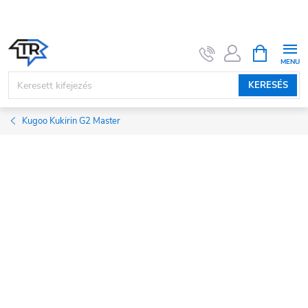
Ugrás
a
fő
KOSÁR
tartalomhoz
KERESÉS
Kugoo Kukirin G2 Master