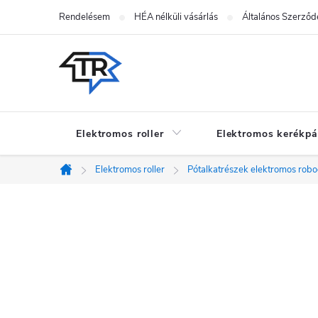
Ugrás
Rendelésem
HÉA nélküli vásárlás
Általános Szerződé
a
fő
tartalomhoz
Elektromos roller
Elektromos kerékpá
Elektromos roller
Pótalkatrészek elektromos rob
Kezdőlap