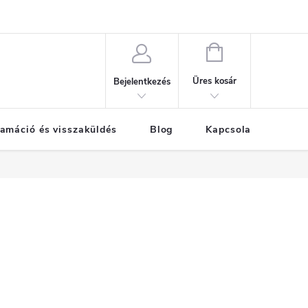
KOSÁR
Üres kosár
Bejelentkezés
amáció és visszaküldés
Blog
Kapcsolat
Már