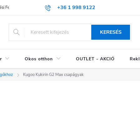
+36 1 998 9122
si Feltételek (ÁSZF)
KERESÉS
r
Okos otthon
OUTLET - AKCIÓ
Rekl
ogókhoz
Kugoo Kukirin G2 Max csapágyak