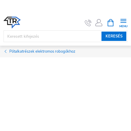
Ugrás
a
fő
KOSÁR
tartalomhoz
KERESÉS
Pótalkatrészek elektromos robogókhoz