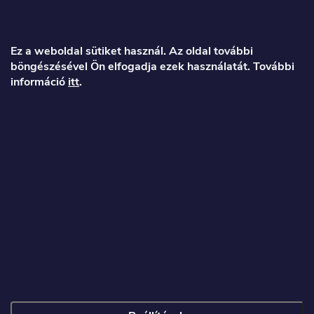
L
á
Ez a weboldal sütiket használ. Az oldal további
böngészésével Ön elfogadja ezek használatát. További
b
információ
itt
.
l
é
Veronika
c
info
@
toproller.hu
+36 1 998 9122