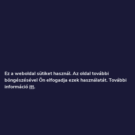
L
á
Ez a weboldal sütiket használ. Az oldal további
böngészésével Ön elfogadja ezek használatát. További
b
információ
itt
.
l
é
Veronika
c
info
@
toproller.hu