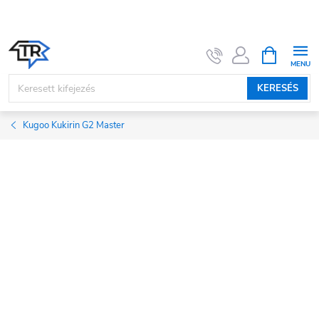
Ugrás
a
fő
KOSÁR
tartalomhoz
KERESÉS
Kugoo Kukirin G2 Master