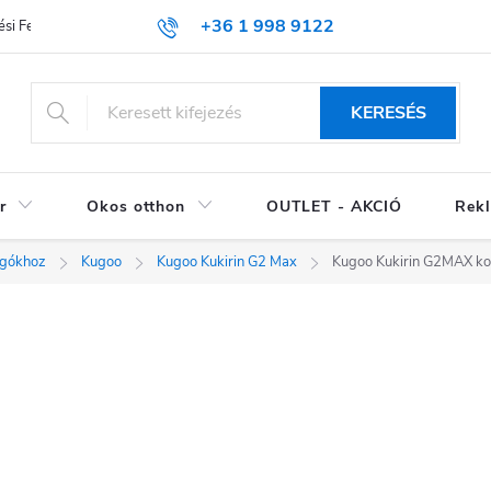
+36 1 998 9122
si Feltételek (ÁSZF)
KERESÉS
r
Okos otthon
OUTLET - AKCIÓ
Rekl
ogókhoz
Kugoo
Kugoo Kukirin G2 Max
Kugoo Kukirin G2MAX k