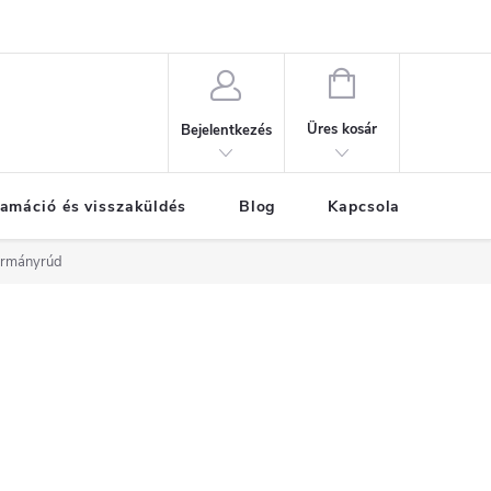
KOSÁR
Üres kosár
Bejelentkezés
amáció és visszaküldés
Blog
Kapcsolat
Már
ormányrúd