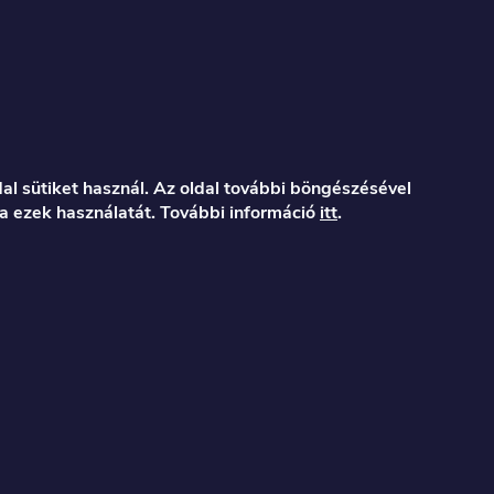
al sütiket használ. Az oldal további böngészésével
a ezek használatát. További információ
itt
.
er.hu
122