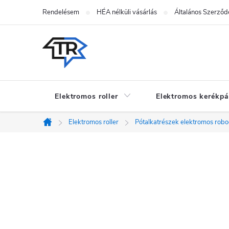
Ugrás
Rendelésem
HÉA nélküli vásárlás
Általános Szerződé
a
fő
tartalomhoz
Elektromos roller
Elektromos kerékpá
Elektromos roller
Pótalkatrészek elektromos rob
Kezdőlap