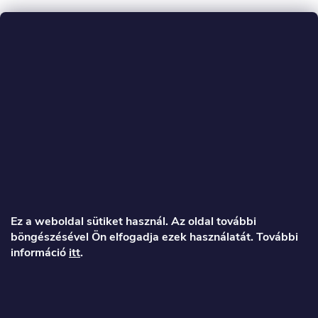
L
á
Ez a weboldal sütiket használ. Az oldal további
böngészésével Ön elfogadja ezek használatát. További
b
információ
itt
.
l