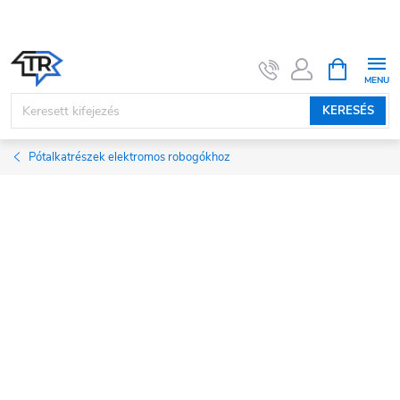
Ugrás
a
fő
KOSÁR
tartalomhoz
KERESÉS
Pótalkatrészek elektromos robogókhoz