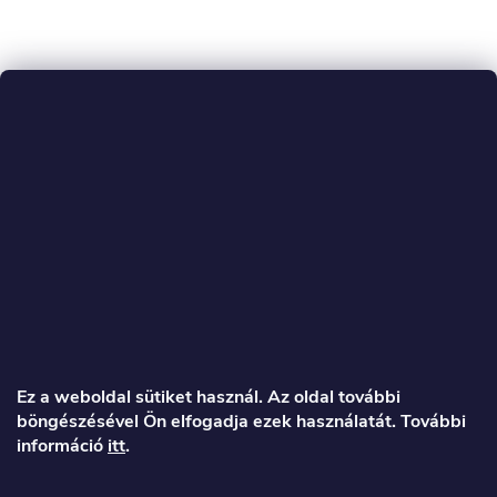
L
á
Ez a weboldal sütiket használ. Az oldal további
böngészésével Ön elfogadja ezek használatát. További
b
információ
itt
.