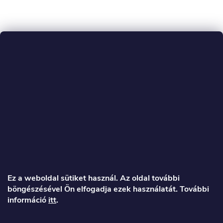
L
á
Ez a weboldal sütiket használ. Az oldal további
böngészésével Ön elfogadja ezek használatát. További
b
információ
itt
.