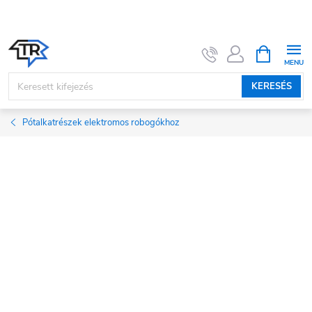
Ugrás
a
fő
KOSÁR
tartalomhoz
KERESÉS
Pótalkatrészek elektromos robogókhoz