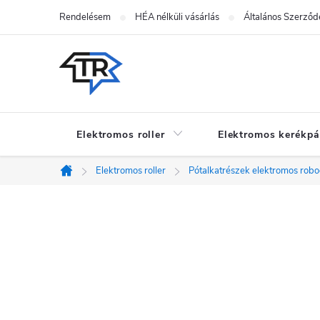
Ugrás
Rendelésem
HÉA nélküli vásárlás
Általános Szerződé
a
fő
tartalomhoz
Elektromos roller
Elektromos kerékpá
Elektromos roller
Pótalkatrészek elektromos rob
Kezdőlap