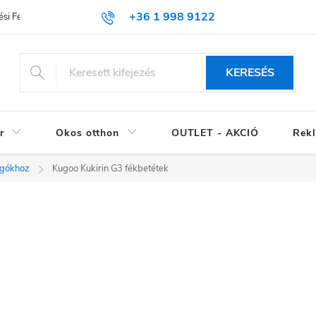
+36 1 998 9122
si Feltételek (ÁSZF)
KERESÉS
r
Okos otthon
OUTLET - AKCIÓ
Rekl
ogókhoz
Kugoo Kukirin G3 fékbetétek