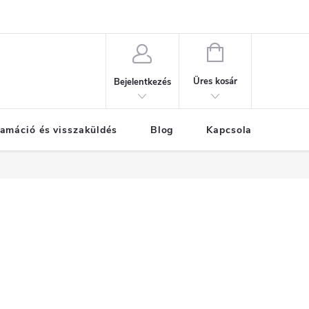
KOSÁR
Üres kosár
Bejelentkezés
amáció és visszaküldés
Blog
Kapcsolat
Már