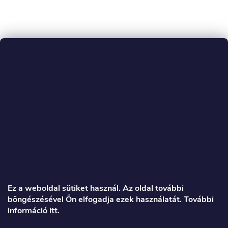
L
á
Ez a weboldal sütiket használ. Az oldal további
böngészésével Ön elfogadja ezek használatát. További
b
információ
itt
.