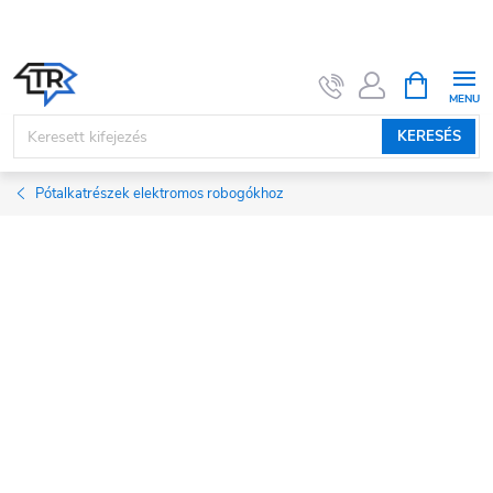
Ugrás
a
fő
KOSÁR
tartalomhoz
KERESÉS
Pótalkatrészek elektromos robogókhoz