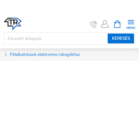
Ugrás
a
fő
KOSÁR
tartalomhoz
KERESÉS
Pótalkatrészek elektromos robogókhoz