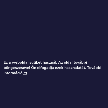
L
á
Ez a weboldal sütiket használ. Az oldal további
böngészésével Ön elfogadja ezek használatát. További
b
információ
itt
.
l
é
Veronika