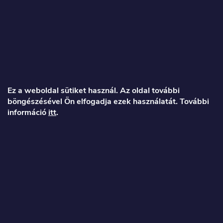
L
á
Ez a weboldal sütiket használ. Az oldal további
böngészésével Ön elfogadja ezek használatát. További
b
információ
itt
.
l
é
Veronika
c
info
@
toproller.hu
+36 1 998 9122