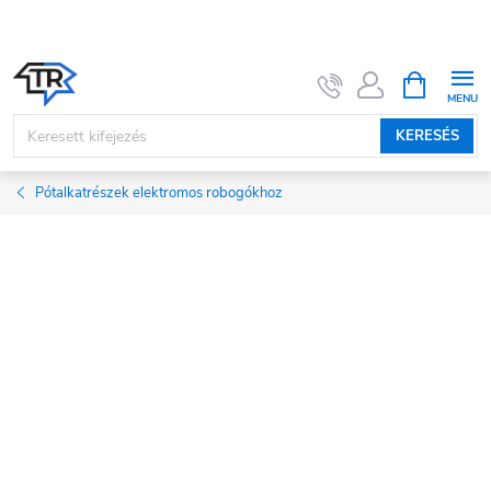
Ugrás
a
fő
KOSÁR
tartalomhoz
KERESÉS
Pótalkatrészek elektromos robogókhoz