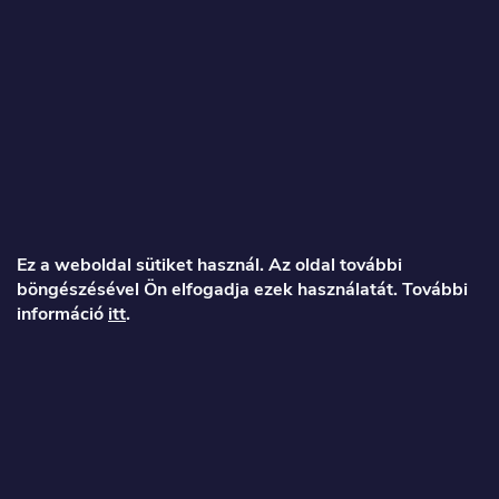
L
á
Ez a weboldal sütiket használ. Az oldal további
böngészésével Ön elfogadja ezek használatát. További
b
információ
itt
.
l
é
Veronika
c
info
@
toproller.hu