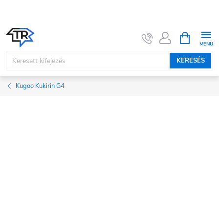
Ugrás
a
fő
KOSÁR
tartalomhoz
KERESÉS
Kugoo Kukirin G4