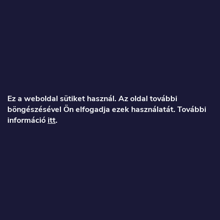
L
á
Ez a weboldal sütiket használ. Az oldal további
böngészésével Ön elfogadja ezek használatát. További
b
információ
itt
.
l
é
Veronika
c
info
@
toproller.hu
+36 1 998 9122