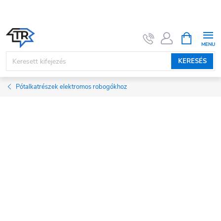
Ugrás
a
fő
KOSÁR
tartalomhoz
KERESÉS
Pótalkatrészek elektromos robogókhoz