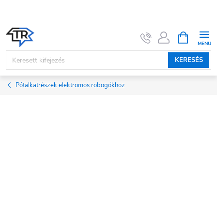
Ugrás
a
fő
KOSÁR
tartalomhoz
KERESÉS
Pótalkatrészek elektromos robogókhoz