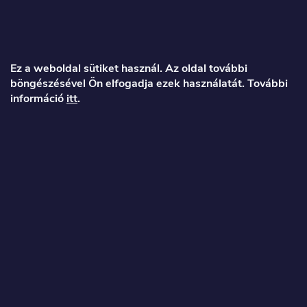
L
á
Ez a weboldal sütiket használ. Az oldal további
böngészésével Ön elfogadja ezek használatát. További
b
információ
itt
.
l
é
Veronika
c
info
@
toproller.hu
+36 1 998 9122