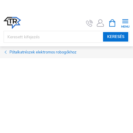
Ugrás
a
fő
KOSÁR
tartalomhoz
KERESÉS
Pótalkatrészek elektromos robogókhoz