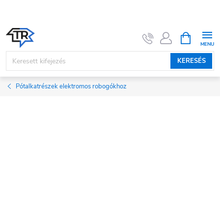
Ugrás
a
fő
KOSÁR
tartalomhoz
KERESÉS
Pótalkatrészek elektromos robogókhoz