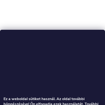
L
á
Ez a weboldal sütiket használ. Az oldal további
böngészésével Ön elfogadja ezek használatát. További