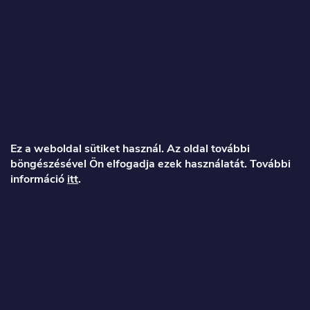
L
á
Ez a weboldal sütiket használ. Az oldal további
böngészésével Ön elfogadja ezek használatát. További
b
információ
itt
.
l
é
Veronika
c
info
@
toproller.hu