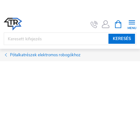
Ugrás
a
fő
KOSÁR
tartalomhoz
KERESÉS
Pótalkatrészek elektromos robogókhoz