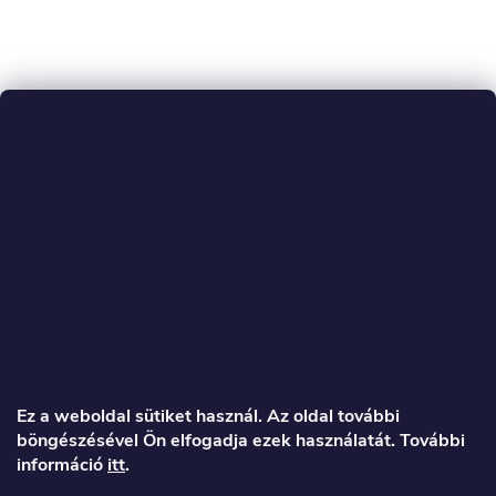
L
á
Ez a weboldal sütiket használ. Az oldal további
böngészésével Ön elfogadja ezek használatát. További
b
információ
itt
.