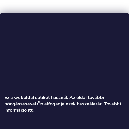
L
á
Ez a weboldal sütiket használ. Az oldal további
böngészésével Ön elfogadja ezek használatát. További
b
információ
itt
.
l