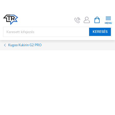
Ugrás
a
fő
KOSÁR
tartalomhoz
KERESÉS
Kugoo Kukirin G2 PRO