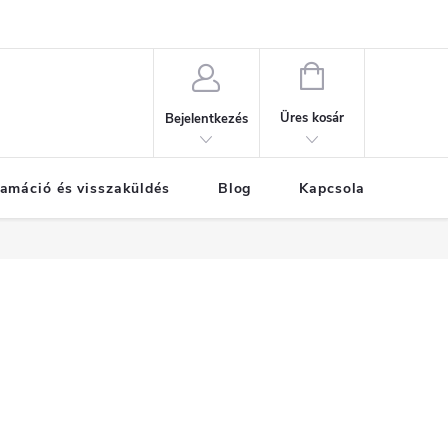
KOSÁR
Üres kosár
Bejelentkezés
amáció és visszaküldés
Blog
Kapcsolat
Már