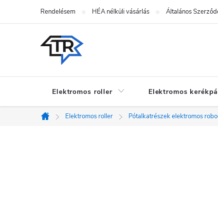
Ugrás
Rendelésem
HÉA nélküli vásárlás
Általános Szerződé
a
fő
tartalomhoz
Elektromos roller
Elektromos kerékpá
Elektromos roller
Pótalkatrészek elektromos rob
Kezdőlap