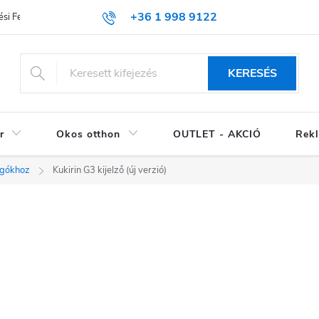
+36 1 998 9122
si Feltételek (ÁSZF)
KERESÉS
r
Okos otthon
OUTLET - AKCIÓ
Rekl
ogókhoz
Kukirin G3 kijelző (új verzió)