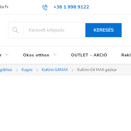
+36 1 998 9122
si Feltételek (ÁSZF)
KERESÉS
r
Okos otthon
OUTLET - AKCIÓ
Rekl
ogókhoz
Kugoo
KuKirin G4MAX
KuKirin G4 MAX gázkar