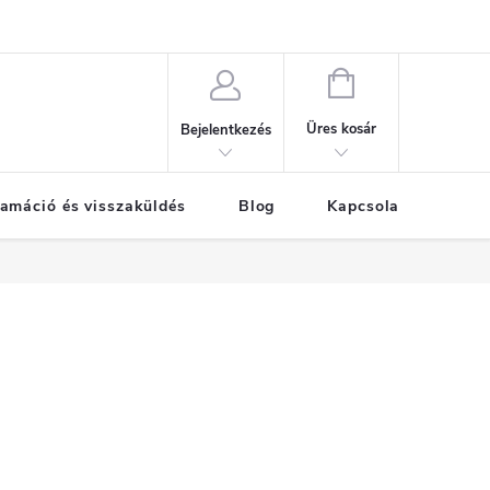
KOSÁR
Üres kosár
Bejelentkezés
amáció és visszaküldés
Blog
Kapcsolat
Már