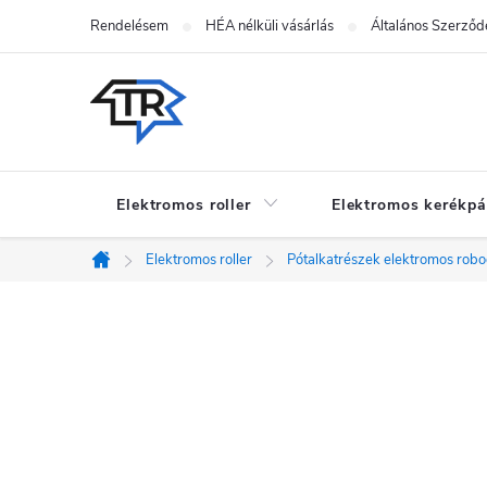
Ugrás
Rendelésem
HÉA nélküli vásárlás
Általános Szerződé
a
fő
tartalomhoz
Elektromos roller
Elektromos kerékpá
Elektromos roller
Pótalkatrészek elektromos rob
Kezdőlap