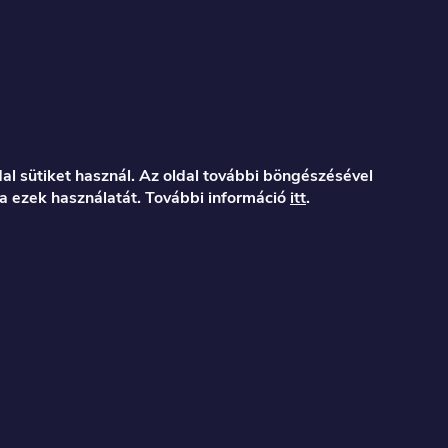
al sütiket használ. Az oldal további böngészésével
a ezek használatát. További információ
itt
.
er.hu
122