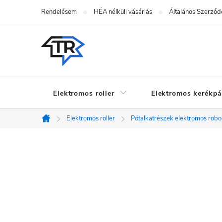
Ugrás
Rendelésem
HÉA nélküli vásárlás
Általános Szerződé
a
fő
tartalomhoz
Elektromos roller
Elektromos kerékpá
Elektromos roller
Pótalkatrészek elektromos rob
Kezdőlap