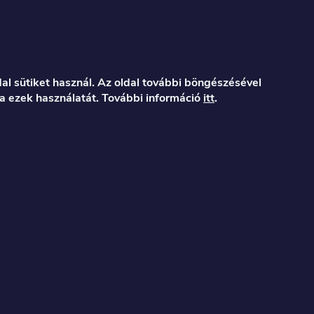
al sütiket használ. Az oldal további böngészésével
a ezek használatát. További információ
itt
.
er.hu
122