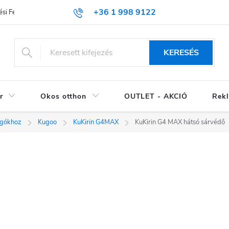
+36 1 998 9122
si Feltételek (ÁSZF)
KERESÉS
r
Okos otthon
OUTLET - AKCIÓ
Rekl
ogókhoz
Kugoo
KuKirin G4MAX
KuKirin G4 MAX hátsó sárvédő