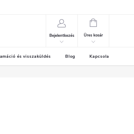
KOSÁR
Üres kosár
Bejelentkezés
amáció és visszaküldés
Blog
Kapcsolat
Már