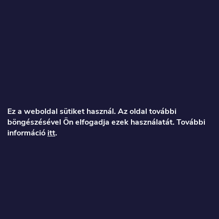
L
á
Ez a weboldal sütiket használ. Az oldal további
böngészésével Ön elfogadja ezek használatát. További
b
információ
itt
.
l
é
Veronika
c
info
@
toproller.hu