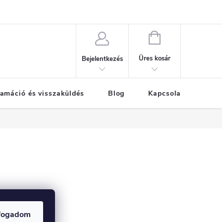
KOSÁR
Üres kosár
Bejelentkezés
amáció és visszaküldés
Blog
Kapcsolat
Már
fogadom