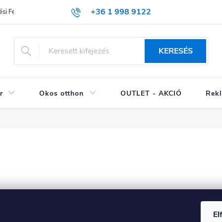
+36 1 998 9122
si Feltételek (ÁSZF)
KERESÉS
r
Okos otthon
OUTLET - AKCIÓ
Rekl
El