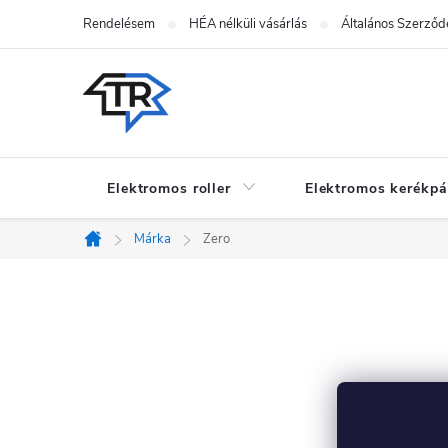
Ugrás
Rendelésem
HÉA nélküli vásárlás
Általános Szerződé
a
fő
tartalomhoz
Elektromos roller
Elektromos kerékpá
Márka
Zero
Kezdőlap