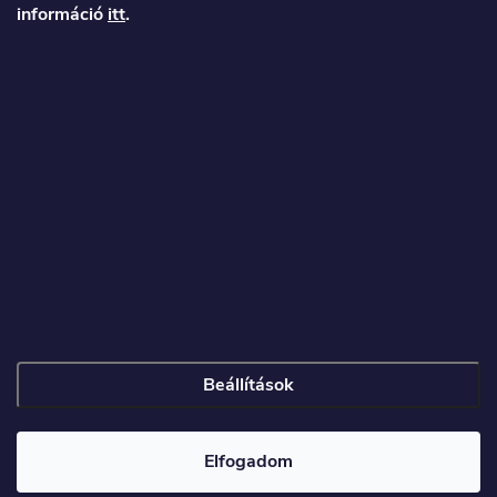
b
információ
itt
.
l
é
Veronika
c
info
@
toproller.hu
+36 1 998 9122
Beállítások
Copyright 2026
Toproller.hu
. Minden jog fenntartva.
Elfogadom
Shoptet készítette