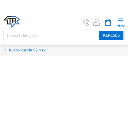
Ugrás
a
fő
KOSÁR
tartalomhoz
KERESÉS
Kugoo Kukirin G2 Max