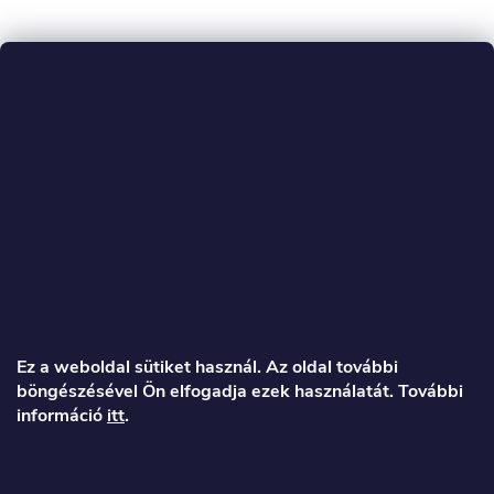
L
á
Ez a weboldal sütiket használ. Az oldal további
böngészésével Ön elfogadja ezek használatát. További
b
információ
itt
.
l