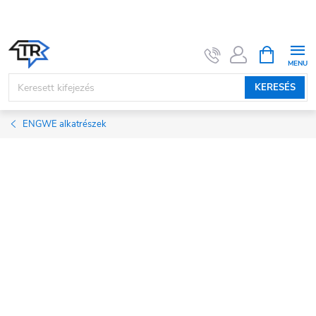
Ugrás
a
fő
KOSÁR
tartalomhoz
KERESÉS
ENGWE alkatrészek