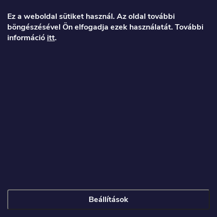
á
Ez a weboldal sütiket használ. Az oldal további
böngészésével Ön elfogadja ezek használatát. További
b
információ
itt
.
l
é
Veronika
c
info
@
toproller.hu
+36 1 998 9122
Beállítások