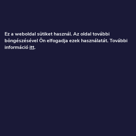
L
á
Ez a weboldal sütiket használ. Az oldal további
böngészésével Ön elfogadja ezek használatát. További
b
információ
itt
.
l
é
Veronika
c
info
@
toproller.hu
+36 1 998 9122