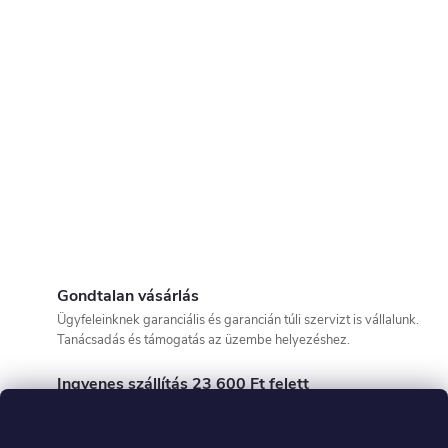
Gondtalan vásárlás
Ügyfeleinknek garanciális és garancián túli szervizt is vállalunk.
Tanácsadás és támogatás az üzembe helyezéshez.
Ingyenes szállítás 23 600 Ft felett
Az árut a megrendeléstől számított 48 órán belül tudjuk szállítani!