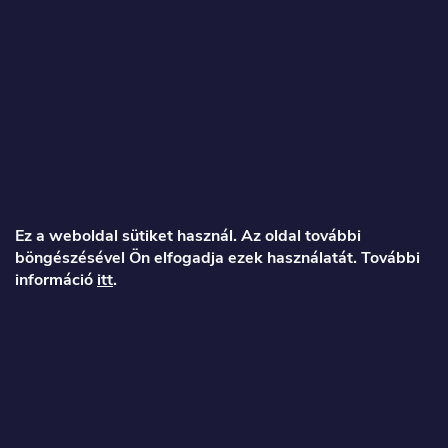
Vevők által ellenőrzött
Mi vagyunk az exkluzív Engwe és Kukirin hivatalos viszonteladó
és vásárló által ellenőrzött üzlet az Arukereso-n!
L
á
Ez a weboldal sütiket használ. Az oldal további
böngészésével Ön elfogadja ezek használatát. További
b
információ
itt
.
l
é
Veronika
c
info
@
toproller.hu