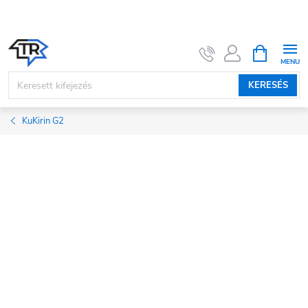
Ugrás
a
fő
KOSÁR
tartalomhoz
KERESÉS
KuKirin G2