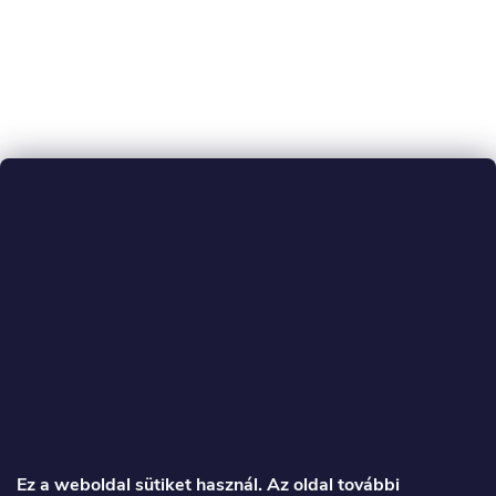
L
á
Ez a weboldal sütiket használ. Az oldal további