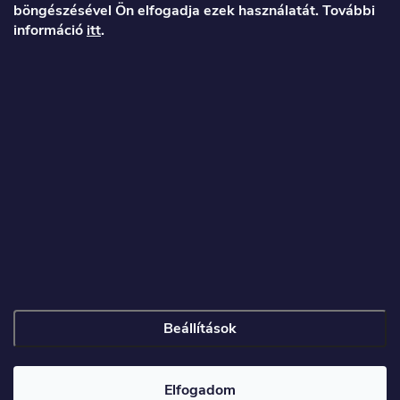
böngészésével Ön elfogadja ezek használatát. További
b
információ
itt
.
l
é
Veronika
c
info
@
toproller.hu
+36 1 998 9122
Beállítások
Copyright 2026
Toproller.hu
. Minden jog fenntartva.
Elfogadom